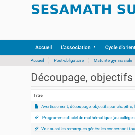
Accueil
L'association
Cycle d'orien
V
Accueil
Post-obligatoire
Maturité gymnasiale
o
u
Découpage, objectifs 
s
ê
t
Titre
e
s
Avertissement, découpage, objectifs par chapitre, l
i
c
Programme officiel de mathématique (au collège de
i
Voir aussi les remarques générales concernant tou
: