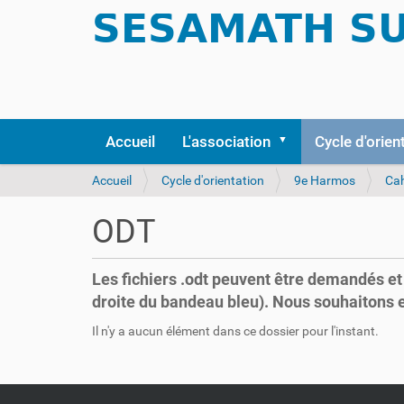
Accueil
L'association
Cycle d'orien
V
Accueil
Cycle d'orientation
9e Harmos
Cah
o
u
ODT
s
ê
t
Les fichiers .odt peuvent être demandés et
e
droite du bandeau bleu). Nous souhaitons en
s
i
Il n'y a aucun élément dans ce dossier pour l'instant.
c
i
: