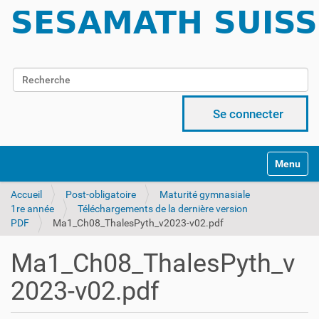
Chercher par
Recherche avancée…
Se connecter
Activer/d
Accueil
Post-obligatoire
Maturité gymnasiale
1re année
Téléchargements de la dernière version
PDF
Ma1_Ch08_ThalesPyth_v2023-v02.pdf
Ma1_Ch08_ThalesPyth_v
2023-v02.pdf