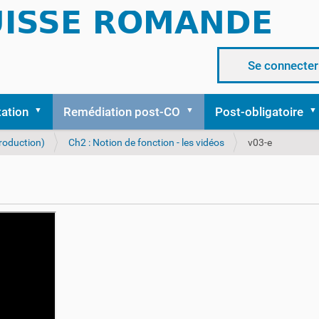
Se connecter
tation
Remédiation post-CO
Post-obligatoire
troduction)
Ch2 : Notion de fonction - les vidéos
v03-e