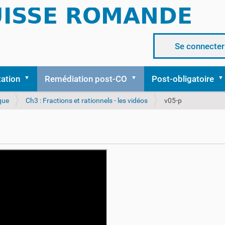
Se connecter
tation
Remédiation post-CO
Post-obligatoire
que
Ch3 : Fractions et rationnels - les vidéos
v05-p