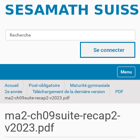
Chercher par
Recherche avancée…
Se connecter
Activer/d
Accueil
Post-obligatoire
Maturité gymnasiale
2e année
Téléchargement de la dernière version
PDF
ma2-ch09suite-recap2-v2023.pdf
ma2-ch09suite-recap2-
v2023.pdf