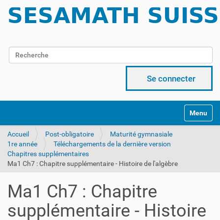
Chercher par
Recherche avancée…
Se connecter
Activer/d
Accueil
Post-obligatoire
Maturité gymnasiale
1re année
Téléchargements de la dernière version
Chapitres supplémentaires
Ma1 Ch7 : Chapitre supplémentaire - Histoire de l'algèbre
Ma1 Ch7 : Chapitre
supplémentaire - Histoire