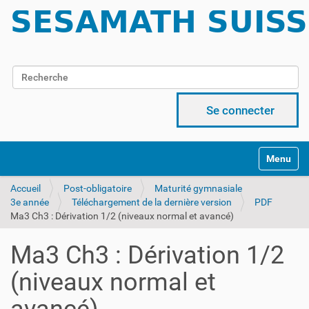
Chercher par
Recherche avancée…
Se connecter
Activer/d
Accueil
Post-obligatoire
Maturité gymnasiale
3e année
Téléchargement de la dernière version
PDF
Ma3 Ch3 : Dérivation 1/2 (niveaux normal et avancé)
Ma3 Ch3 : Dérivation 1/2
(niveaux normal et