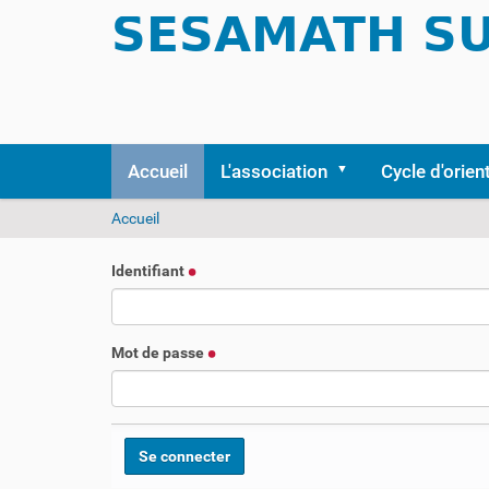
Accueil
L'association
Cycle d'orien
V
Accueil
o
u
Identifiant
s
ê
t
e
Mot de passe
s
i
c
i
: