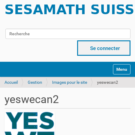
Chercher par
Recherche avancée…
Se connecter
Activer/d
Accueil
Gestion
Images pour le site
yeswecan2
yeswecan2