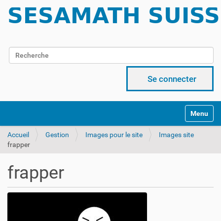
Chercher par
Recherche avancée…
Se connecter
Activer/d
Accueil
Gestion
Images pour le site
Images site
frapper
frapper