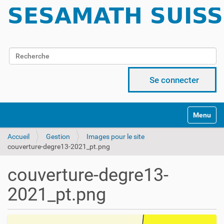
Chercher par
Recherche avancée…
Se connecter
Activer/d
Accueil
Gestion
Images pour le site
couverture-degre13-2021_pt.png
couverture-degre13-
2021_pt.png