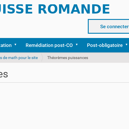
Se connecter
tation
Remédiation post-CO
Post-obligatoire
 de math pour le site
Théorèmes puissances
es