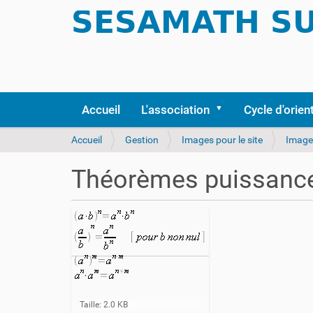
Accueil
L'association
Cycle d'orien
V
Accueil
Gestion
Images pour le site
Images
o
u
Théorèmes puissanc
s
ê
t
e
s
i
c
i
C
Taille: 2.0 KB
: