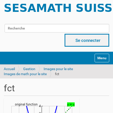
Chercher par
Recherche avancée…
Se connecter
Activer/d
Accueil
Gestion
Images pour le site
Images de math pour le site
fct
fct