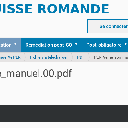
Se connecter
tation
Remédiation post-CO
Post-obligatoire
nuel 9e PER
Fichiers à télécharger
PDF
PER_9eme_sommai
_manuel.00.pdf